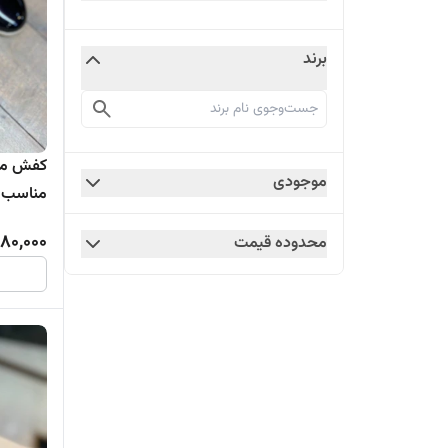
برند
کفش مجل
موجودی
مناسب ر
480,000
محدوده قیمت