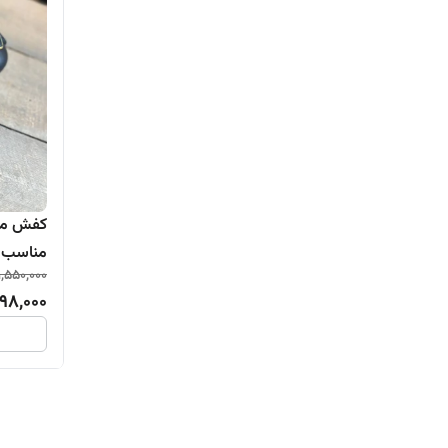
کفش مجل
مناسب رو
1,550,000
98,000