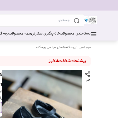
دسته‌بندی محصولات
خانه
پیگیری سفارش
همه محصولات
بچه گا
میم اسپرت
/
بچه گانه
/
کفش مجلسی بچه گانه
ک
n
el
ر
سا