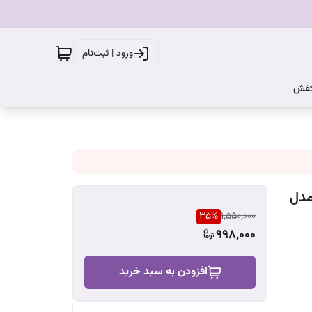
ورود | ثبت‌نام
کفش
مدل
35
%
1,550,000
998,000
افزودن به سبد خرید