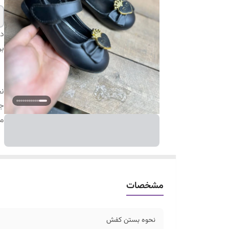
دس
بر
ن
ج
م
مشخصات
نحوه بستن کفش