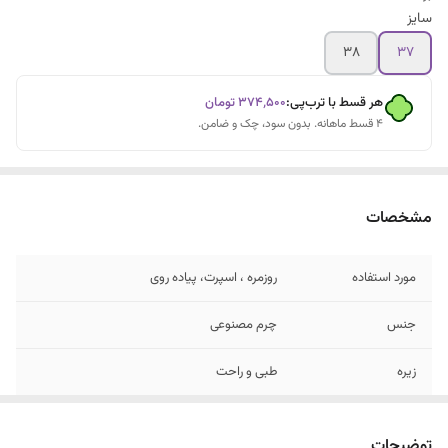
سایز
۳۸
۳۷
هر قسط با ترب‌پی:
۳۷۴٬۵۰۰
تومان
۴ قسط ماهانه. بدون سود، چک و ضامن.
مشخصات
مورد استفاده
روزمره ، اسپرت، پیاده روی
جنس
چرم مصنوعی
زیره
طبی و راحت
نحوه بستن کفش
بندی
توضیحات