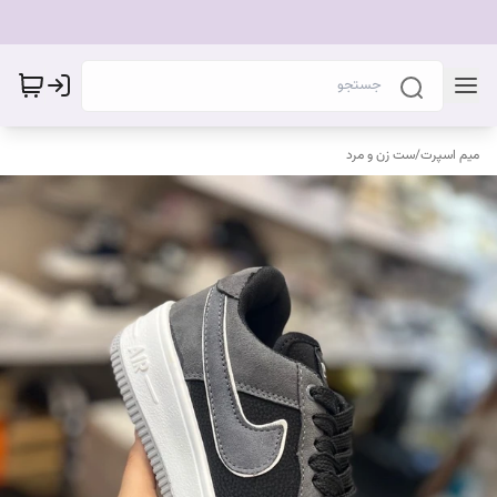
میم اسپرت
/
ست زن و مرد