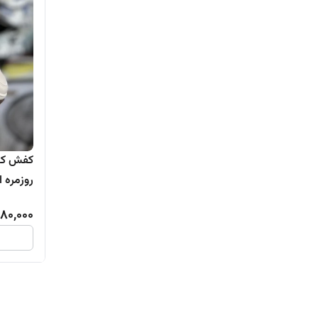
کفش کتو
روزمره ا
80,000