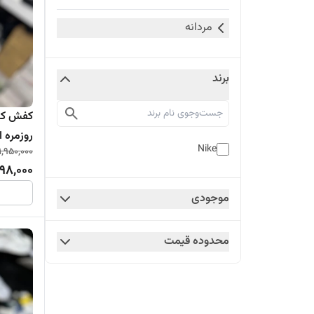
مردانه
برند
کفش کتو
روزمره ا
Nike
1,950,000
498,000
موجودی
محدوده قیمت