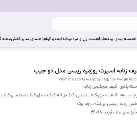
نه
دسته بندی برندها
زنانه
ست زن و مرد
مردانه
کیف و کوله
راهنمای سایز کفش
مجله 
یف زنانه اسپرت روزمره ریپس مدل دو جیب
Women's sports everyday bag, rips, two jib mod
ته‌بندی
:
کیف مجلسی زنانه
چسب‌ها :
کیف بندی
،
کیف دستی
،
کیف زنانه
،
کیف شنل
،
کیف مجلسی
،
کیف م
نس رویه
:
ریپس برزنت درجه یک
یز
:
متوسط تقریبا 18×26