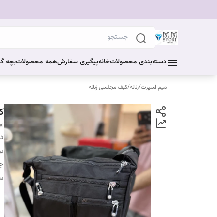
دسته‌بندی محصولات
خانه
پیگیری سفارش
همه محصولات
بچه گا
میم اسپرت
/
زنانه
/
کیف مجلسی زنانه
ک
el
دس
بر
ج
سا