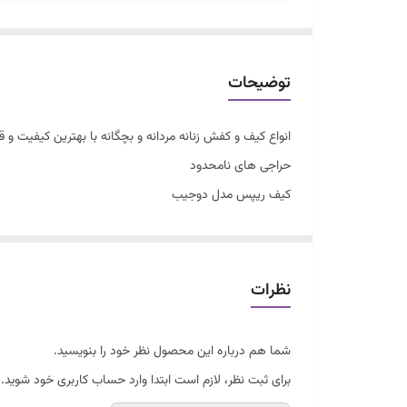
توضیحات
انواع کیف و کفش زنانه مردانه و بچگانه با بهترین کیفیت 
حراجی های نامحدود
کیف ریپس مدل دوجیب
جنس رویه ریپس برزنت درجه یک
پنج جا دارد و بسیار جادار
بند بلند هم دارد
نظرات
یراق وارداتی و رنگ ثابت
زیپ و بند درجه یک
شما هم درباره این محصول نظر خود را بنویسید.
مشابه نمونه خارجی
برای ثبت نظر، لازم است ابتدا وارد حساب کاربری خود شوید.
سایز متوسط تقریبا ۲۶*۱۸