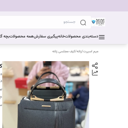
دسته‌بندی محصولات
خانه
پیگیری سفارش
همه محصولات
بچه گا
میم اسپرت
/
زنانه
/
کیف مجلسی زنانه
ک
ja
دس
بر
ج
سا