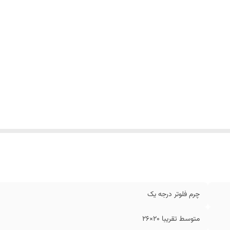
چرم فلوتر درجه یک
متوسط تقریبا 20×26