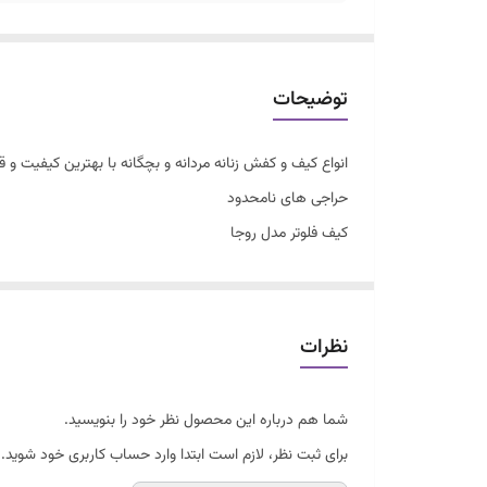
توضیحات
انواع کیف و کفش زنانه مردانه و بچگانه با بهترین کیفیت 
حراجی های نامحدود
کیف فلوتر مدل روجا
جنس رویه چرم فلوتر درجه یک
سه تا جا دارد
هم دوشی هم دستی
نظرات
بند بلند هم دارد
یراق وارداتی و رنگ ثابت
شما هم درباره این محصول نظر خود را بنویسید.
سایز متوسط تقریبا ۲۶*20
برای ثبت نظر، لازم است ابتدا وارد حساب کاربری خود شوید.