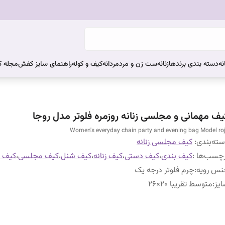
نه
دسته بندی برندها
زنانه
ست زن و مرد
مردانه
کیف و کوله
راهنمای سایز کفش
مجله 
یف مهمانی و مجلسی زنانه روزمره فلوتر مدل روجا
Women's everyday chain party and evening bag Model ro
ته‌بندی
:
کیف مجلسی زنانه
چسب‌ها :
کیف بندی
،
کیف دستی
،
کیف زنانه
،
کیف شنل
،
کیف مجلسی
،
کیف م
نس رویه
:
چرم فلوتر درجه یک
یز
:
متوسط تقریبا 20×26