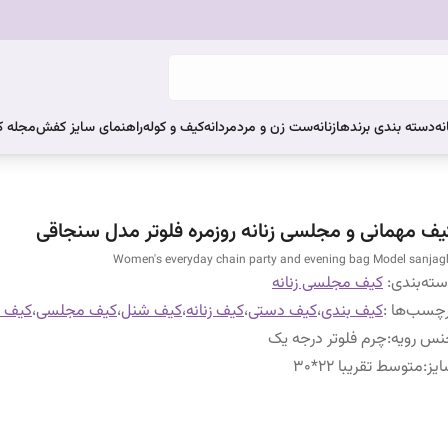
نه
دسته بندی برندها
زنانه
ست زن و مرد
مردانه
کیف و کوله
راهنمای سایز کفش
مجله 
یف مهمانی و مجلسی زنانه روزمره فلوتر مدل سنجاقی
Women's everyday chain party and evening bag Model sanjag
ته‌بندی
:
کیف مجلسی زنانه
چسب‌ها :
کیف بندی
،
کیف دستی
،
کیف زنانه
،
کیف شنل
،
کیف مجلسی
،
کیف م
نس رویه
:
چرم فلوتر درجه یک
یز
:
متوسط تقریبا 22*30