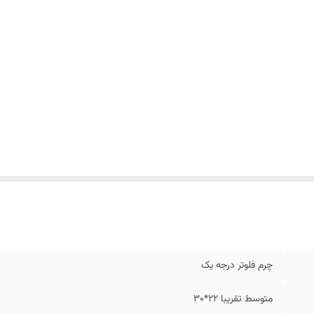
چرم فلوتر درجه یک
متوسط تقریبا 22*30