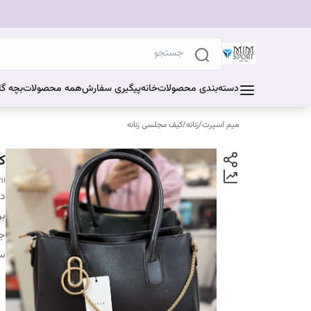
دسته‌بندی محصولات
خانه
پیگیری سفارش
همه محصولات
بچه گا
میم اسپرت
/
زنانه
/
کیف مجلسی زنانه
ک
hi
دس
بر
ج
سا