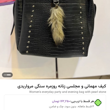
کیف مهمانی و مجلسی زنانه روزمره سنگی مرواریدی
Women's everyday party and evening bag with pearl stone
هر قسط با ترب‌پی:
۱۶۲٬۲۵۰
تومان
۴ قسط ماهانه. بدون سود، چک و ضامن.