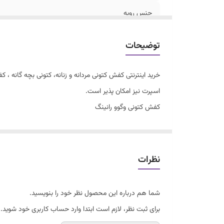
جنس رویه
مناسب
توضیحات
خرید اینترنتی کفش کتونی مردانه و زنانه، کتونی بچه گانه
اسپرت نیز امکان پذیر است.
کفش کتونی وگوو رانینگ
کیفیت درجه یک با ضمانت
فوق العاده سبک درحد ۱۰۰ گرم
زیره طبی و راحت
نظرات
دور دوخت و کف دوخت
قابل شستشو
شما هم درباره این محصول نظر خود را بنویسید.
سایزبندی 37 تا 41
برای ثبت نظر، لازم است ابتدا وارد حساب کاربری خود شوید.