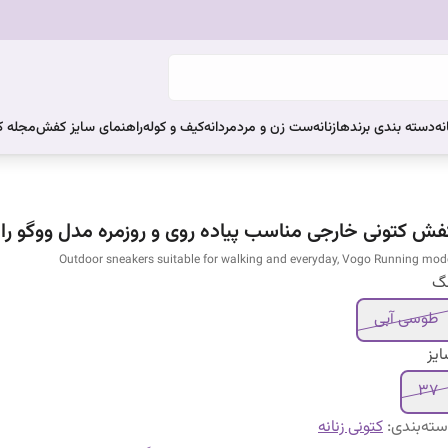
نه
دسته بندی برندها
زنانه
ست زن و مرد
مردانه
کیف و کوله
راهنمای سایز کفش
مجله 
فش کتونی خارجی مناسب پیاده روی و روزمره مدل ووگو را
Outdoor sneakers suitable for walking and everyday, Vogo Running mod
نگ
طوسی آبی
یز
37
ته‌بندی
:
کتونی زنانه