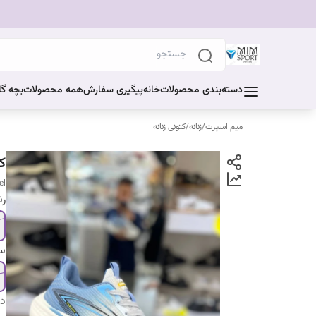
دسته‌بندی محصولات
خانه
پیگیری سفارش
همه محصولات
بچه گا
میم اسپرت
/
زنانه
/
کتونی زنانه
ک
el
ر
سا
دس