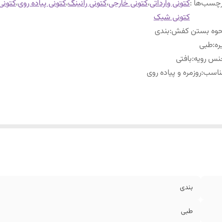
چسب‌ها :
کتونی وارداتی
،
کتونی خارجی
،
کتونی رانینگ
،
کتونی پیاده روی
،
کتونی
کتونی شیک
حوه بستن کفش
:
بندی
ره
:
طبی
نس رویه
:
بافتی
ناسب
:
روزمره و پیاده روی
بندی
طبی