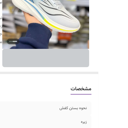
بر
ن
زی
ج
م
مشخصات
نحوه بستن کفش
زیره