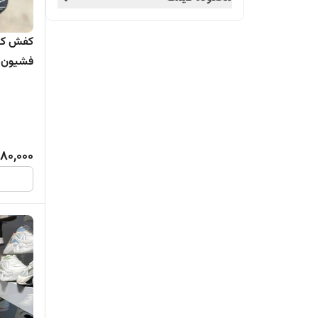
کفش کتو
فشیون 
680,000