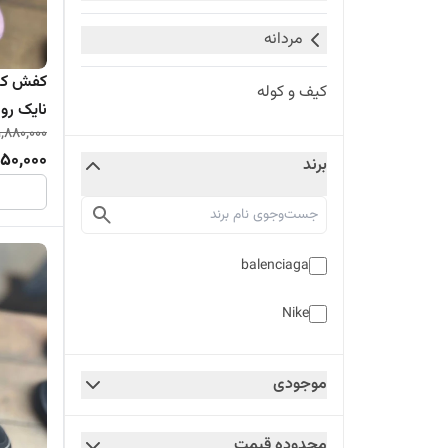
مردانه
کفش کتو
کیف و کوله
نایک رون
1,880,000
650,000
برند
balenciaga
Nike
موجودی
محدوده قیمت