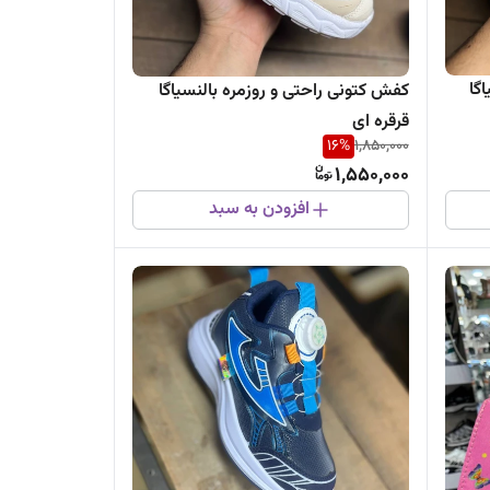
گا
کفش کتونی راحتی و روزمره بالنسیاگا
قرقره ای
16
%
1,850,000
1,550,000
افزودن به سبد