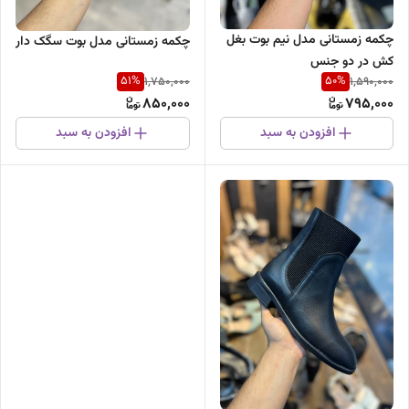
چکمه زمستانی مدل نیم بوت بغل
چکمه زمستانی مدل بوت سگک دار
کش در دو جنس
51
%
50
%
1,750,000
1,590,000
850,000
795,000
افزودن به سبد
افزودن به سبد