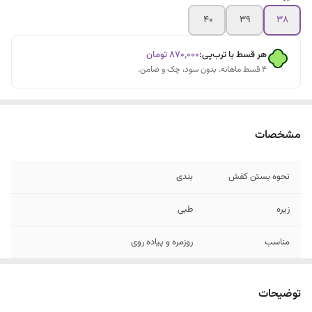
۴۰
۳۹
۳۸
هر قسط با ترب‌پی:
۸۷۰٬۰۰۰
تومان
۴ قسط ماهانه. بدون سود، چک و ضامن.
مشخصات
نحوه بستن کفش
بندی
زیره
طبی
مناسب
روزمره و پیاده روی
جنس رویه
چرم مصنوعی
توضیحات
لژ
5 سانت