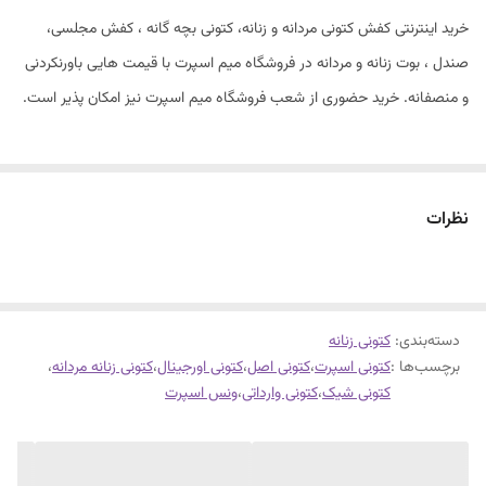
خرید اینترنتی کفش کتونی مردانه و زنانه، کتونی بچه گانه ، کفش مجلسی،
صندل ، بوت زنانه و مردانه در فروشگاه میم اسپرت با قیمت هایی باورنکردنی
و منصفانه. خرید حضوری از شعب فروشگاه میم اسپرت نیز امکان پذیر است.
ونس لژدار مین خارجی
همراه با یه استیکر مرواریدی که قابلیت در آوردن هم دارد
نظرات
سایز۳۷تا۴۰
قابل شستشو
های کپی چین
دسته‌بندی
:
زیره پیو طبی کفی طبی
کتونی زنانه
برچسب‌ها :
کتونی اسپرت
،
کتونی اصل
،
کتونی اورجینال
،
کتونی زنانه مردانه
،
لژ ۵سانت طبی
کتونی شیک
،
کتونی وارداتی
،
ونس اسپرت