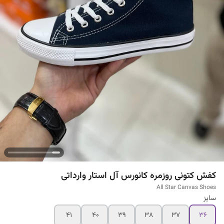
کفش کتونی روزمره کانورس آل استار وارداتی
All Star Canvas Shoes
سایز
41
40
39
38
37
۳۶