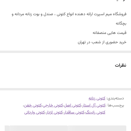
فروشگاه میم اسپرت ارائه دهنده انواع کتونی ، صندل و بوت زنانه مردانه و
بچگانه
قیمت هایی منصفانه
خرید حضوری از شعب در تهران
سایزبندی با توجه به راهنمای سایز
کانورس آل استار وارداتی
نظرات
سایزبندی۳۶تا۴۱
های کپی درجه یک چین
قالب اصلی آل استار
دسته‌بندی
:
زیره ژله ای منعطف
کتونی زنانه
برچسب‌ها :
کتونی آل استار
،
کتونی اصل
،
کتونی خارجی
،
کتونی خفن
،
مناسب چهار فصل
کتونی رانینگ
،
کتونی ساقدار
،
کتونی لژدار
،
کتونی وارداتی
قابل شستشو
سه رنگ پرفروش