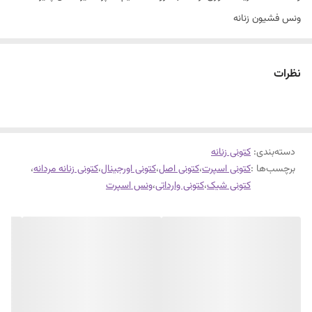
ونس فشیون زنانه
سایز۳۷تا۴۱
کیفیت درجه یک
نظرات
جنس رویه فوم درجه یک
زیره پی وی سی
کفی طبی
دسته‌بندی
:
قابل شستشو
کتونی زنانه
برچسب‌ها :
کتونی اسپرت
،
کتونی اصل
،
کتونی اورجینال
،
کتونی زنانه مردانه
،
زیره و رویه وارداتی
کتونی شیک
،
کتونی وارداتی
،
ونس اسپرت
کیفیت درجه یک