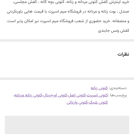
خرید اینترنتی کفش کتونی مردانه و زنانه، کتونی بچه گانه ، کفش مجلسی،
صندل ، بوت زنانه و مردانه در فروشگاه میم اسپرت با قیمت هایی باورنکردنی
و منصفانه. خرید حضوری از شعب فروشگاه میم اسپرت نیز امکان پذیر است.
کفش ونس جابندی
کیفیت درجه یک
زیره طبی و راحت
نظرات
سایزبندی 37 تا 40
دسته‌بندی
:
کتونی زنانه
برچسب‌ها :
کتونی اسپرت
،
کتونی اصل
،
کتونی اورجینال
،
کتونی زنانه مردانه
،
کتونی شیک
،
کتونی وارداتی