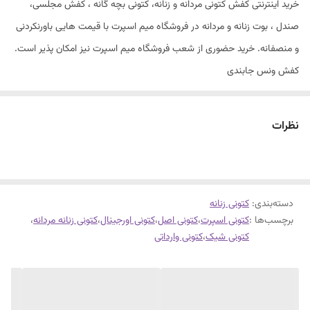
خرید اینترنتی کفش کتونی مردانه و زنانه، کتونی بچه گانه ، کفش مجلسی،
صندل ، بوت زنانه و مردانه در فروشگاه میم اسپرت با قیمت هایی باورنکردنی
و منصفانه. خرید حضوری از شعب فروشگاه میم اسپرت نیز امکان پذیر است.
کفش ونس جابندی
کیفیت درجه یک
زیره طبی و راحت
نظرات
سایزبندی 37 تا 40
دسته‌بندی
:
کتونی زنانه
برچسب‌ها :
کتونی اسپرت
،
کتونی اصل
،
کتونی اورجینال
،
کتونی زنانه مردانه
،
کتونی شیک
،
کتونی وارداتی