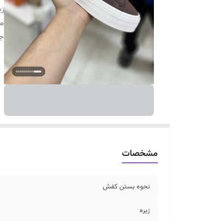
زی
م
ج
مشخصات
نحوه بستن کفش
زیره