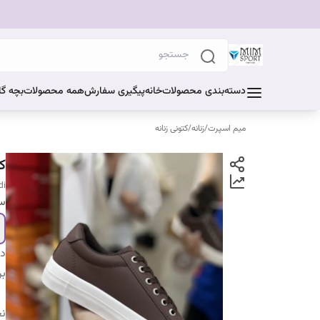
دسته‌بندی محصولات
خانه
پیگیری سفارش
همه محصولات
بچه گا
میم اسپرت
/
زنانه
/
کتونی زنانه
ک
di
سا
دس
بر
ن