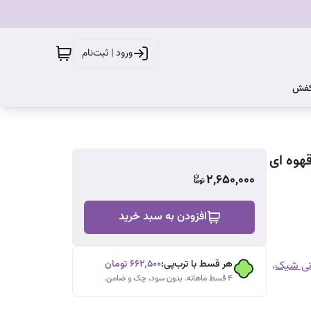
ورود | ثبت‌نام
کفش
هوه ای
2,650,000
افزودن به سبد خرید
هر قسط با ترب‌پی:
۶۶۲٬۵۰۰
تومان
نی شیک
،
۴ قسط ماهانه. بدون سود، چک و ضامن.