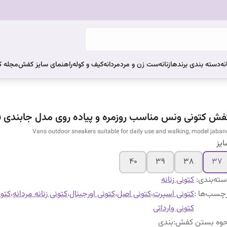
نه
دسته بندی برندها
زنانه
ست زن و مرد
مردانه
کیف و کوله
راهنمای سایز کفش
مجله 
فش کتونی ونس مناسب روزمره و پیاده روی مدل جابندی ق
Vans outdoor sneakers suitable for daily use and walking, model jaban
یز
۴۰
۳۹
۳۸
۳۷
ته‌بندی
:
کتونی زنانه
چسب‌ها :
کتونی اسپرت
،
کتونی اصل
،
کتونی اورجینال
،
کتونی زنانه مردانه
،
کتو
کتونی وارداتی
حوه بستن کفش
:
بندی