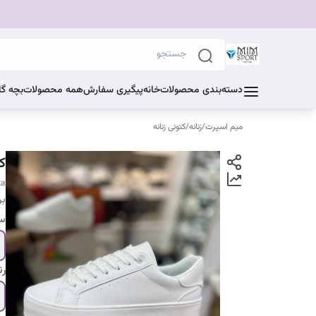
دسته‌بندی محصولات
خانه
پیگیری سفارش
همه محصولات
بچه گا
میم اسپرت
/
زنانه
/
کتونی زنانه
ک
ka
بر
سا
ر