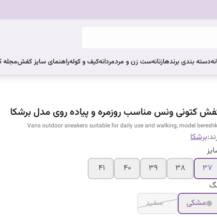
نه
دسته بندی برندها
زنانه
ست زن و مرد
مردانه
کیف و کوله
راهنمای سایز کفش
مجله 
فش کتونی ونس مناسب روزمره و پیاده روی مدل برشکا
Vans outdoor sneakers suitable for daily use and walking, model beresh
ند:
برشکا
یز
۴۱
۴۰
۳۹
۳۸
۳۷
نگ
مشکی
سفید