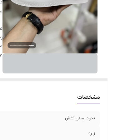
دس
بر
ن
زی
م
ج
مشخصات
نحوه بستن کفش
زیره