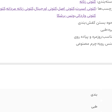
ته‌بندی
:
کتونی زنانه
چسب‌ها :
کتونی اسپرت
،
کتونی اصل
،
کتونی اورجینال
،
کتونی زنانه مردانه
،
کتو
کتونی وارداتی
،
ونس برشکا
حوه بستن کفش
:
بندی
ره
:
طبی
ناسب
:
روزمره و پیاده روی
نس رویه
:
چرم مصنوعی
بندی
طبی