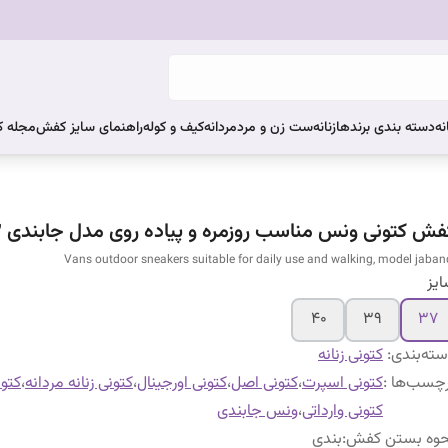
نه
دسته بندی برندها
زنانه
ست زن و مرد
مردانه
کیف و کوله
راهنمای سایز کفش
مجله 
فش کتونی ونس مناسب روزمره و پیاده روی مدل جابندی ۲
Vans outdoor sneakers suitable for daily use and walking, model jaban
یز
۴۰
۳۹
۳۷
ته‌بندی
:
کتونی زنانه
چسب‌ها :
کتونی اسپرت
،
کتونی اصل
،
کتونی اورجینال
،
کتونی زنانه مردانه
،
کتو
کتونی وارداتی
،
ونس جابندی
حوه بستن کفش
:
بندی