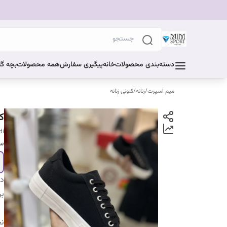
دسته‌بندی محصولات
خانه
پیگیری سفارش
همه محصولات
بچه گا
میم اسپرت
/
زنانه
/
کتونی زنانه
ک
di
سا
دس
بر
ن