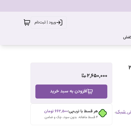
ورود | ثبت‌نام
کفش
2,650,000
افزودن به سبد خرید
هر قسط با ترب‌پی:
۶۶۲٬۵۰۰
تومان
نی شیک
،
۴ قسط ماهانه. بدون سود، چک و ضامن.