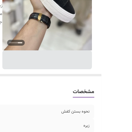
زی
م
ج
مشخصات
نحوه بستن کفش
زیره