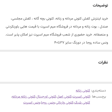
توضیحات
خرید اینترنتی کفش کتونی مردانه و زنانه، کتونی بچه گانه ، کفش مجلسی،
صندل ، بوت زنانه و مردانه در فروشگاه میم اسپرت با قیمت هایی باورنکردنی
و منصفانه. خرید حضوری از شعب فروشگاه میم اسپرت نیز امکان پذیر است.
ونس ساده روجا در دورنگ سایز ۳۷تا۴۰
زیره لژدار دوتیکه کفی طبی
قابل شستشو
نظرات
زیره و رویه وارداتی
کیفیت درجه یک
دسته‌بندی
:
کتونی زنانه
برچسب‌ها :
کتونی اسپرت
،
کتونی اصل
،
کتونی اورجینال
،
کتونی زنانه مردانه
،
کتونی شیک
،
کتونی وارداتی
،
ونس روجا
،
ونس اسپرت