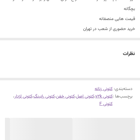
بچگانه
قیمت هایی منصفانه
خرید حضوری از شعب در تهران
سایزبندی با توجه به راهنمای سایز
کتونیF لژدار
نظرات
لژ ۷ سانت طبی
سایز ۳۷تا۴۰
دورنگ اصلی
دسته‌بندی
:
کیفیت درجه یک
کتونی زنانه
برچسب‌ها :
کتونی v2k
،
کتونی اصل
،
کتونی خفن
،
کتونی رانینگ
،
کتونی لژدار
،
مناسب روزمره و استفاده طولانی مدت
کتونی F
زیره پیو
فوق العاده شیک و راحت