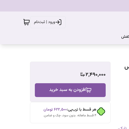
ورود | ثبت‌نام
کفش
س
2,490,000
افزودن به سبد خرید
هر قسط با ترب‌پی:
۶۲۲٬۵۰۰
تومان
۴ قسط ماهانه. بدون سود، چک و ضامن.
 نایک
،