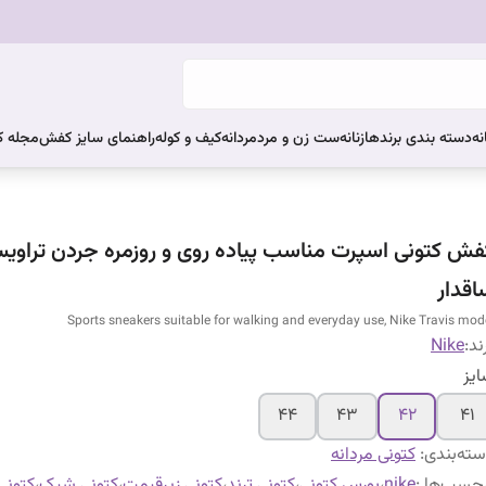
نه
دسته بندی برندها
زنانه
ست زن و مرد
مردانه
کیف و کوله
راهنمای سایز کفش
مجله 
فش کتونی اسپرت مناسب پیاده روی و روزمره جردن تراوی
اقدار
Sports sneakers suitable for walking and everyday use, Nike Travis mod
ند:
Nike
یز
۴۴
۴۳
۴۲
۴۱
ته‌بندی
:
کتونی مردانه
چسب‌ها :
nike
،
بورس کتونی
،
کتونی ترند
،
کتونی زیرقیمت
،
کتونی شیک
،
کتونی