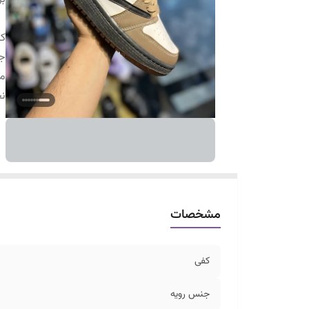
ک
ج
م
ن
مشخصات
کفی
جنس رویه