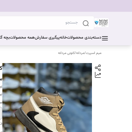
دسته‌بندی محصولات
خانه
پیگیری سفارش
همه محصولات
بچه گا
میم اسپرت
/
مردانه
/
کتونی مردانه
ک
س
el
بر
سا
دس
بر