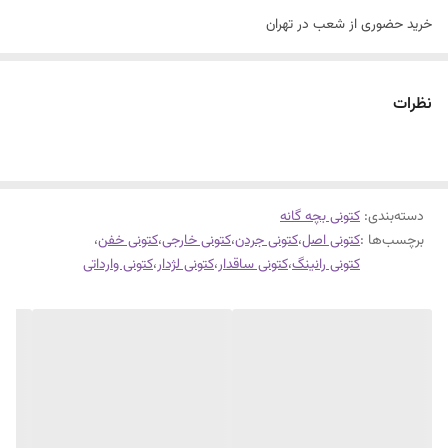
خرید حضوری از شعب در تهران
سایزبندی با توجه به راهنمای سایز
جردن ساقدار اسپرت
نظرات
تکس سایز
زیرقیمت
کفی طبی قابل شستشو دوردوخت و داخل دوخت
دسته‌بندی
:
فوق العاده شیک و راحت
کتونی بچه گانه
برچسب‌ها :
کتونی اصل
،
کتونی جردن
،
کتونی خارجی
،
کتونی خفن
،
کتونی رانینگ
،
کتونی ساقدار
،
کتونی لژدار
،
کتونی وارداتی