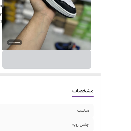
م
ج
ک
مشخصات
مناسب
جنس رویه