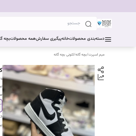
دسته‌بندی محصولات
خانه
پیگیری سفارش
همه محصولات
بچه گا
میم اسپرت
/
بچه گانه
/
کتونی بچه گانه
ک
rs
بر
سا
دس
بر