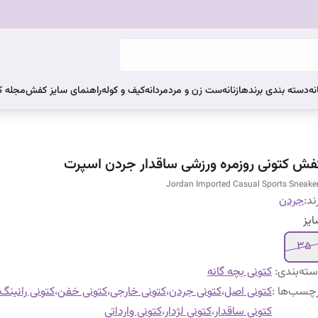
نه
دسته بندی برندها
زنانه
ست زن و مرد
مردانه
کیف و کوله
راهنمای سایز کفش
مجله 
فش کتونی روزمره ورزشی ساقدار جردن اسپرت
Jordan Imported Casual Sports Sneake
ند:
جردن
یز
۳۵
ته‌بندی
:
کتونی بچه گانه
چسب‌ها :
کتونی اصل
،
کتونی جردن
،
کتونی خارجی
،
کتونی خفن
،
کتونی رانینگ
کتونی ساقدار
،
کتونی لژدار
،
کتونی وارداتی