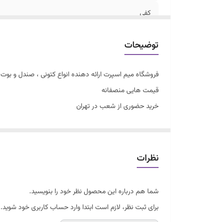
کفی
توضیحات
فروشگاه میم اسپرت ارائه دهنده انواع کتونی ، صندل و بوت زن
قیمت هایی منصفانه
خرید حضوری از شعب در تهران
سایزبندی با توجه به راهنمای سایز
جردن ساقدار اسپرت
تکس سایز
نظرات
زیرقیمت
کفی طبی قابل شستشو دوردوخت و داخل دوخت
شما هم درباره این محصول نظر خود را بنویسید.
فوق العاده شیک و راحت
برای ثبت نظر، لازم است ابتدا وارد حساب کاربری خود شوید.