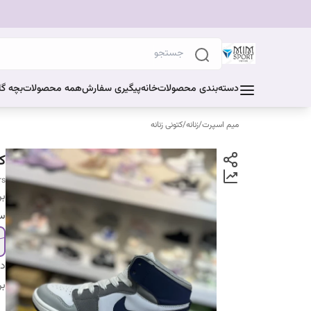
دسته‌بندی محصولات
خانه
پیگیری سفارش
همه محصولات
بچه گا
میم اسپرت
/
زنانه
/
کتونی زنانه
ک
rs
بر
سا
دس
بر