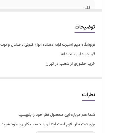
کفی
توضیحات
فروشگاه میم اسپرت ارائه دهنده انواع کتونی ، صندل و بوت زن
قیمت هایی منصفانه
خرید حضوری از شعب در تهران
سایزبندی با توجه به راهنمای سایز
جردن ساقدار اسپرت
تکس سایز
نظرات
زیرقیمت
کفی طبی قابل شستشو دوردوخت و داخل دوخت
شما هم درباره این محصول نظر خود را بنویسید.
فوق العاده شیک و راحت
برای ثبت نظر، لازم است ابتدا وارد حساب کاربری خود شوید.