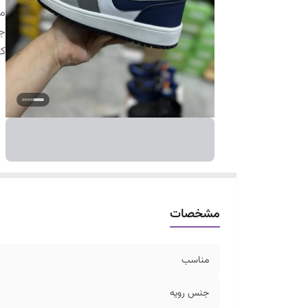
م
ج
ک
مشخصات
مناسب
جنس رویه