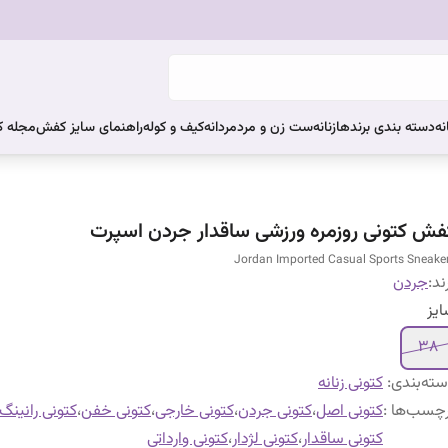
نه
دسته بندی برندها
زنانه
ست زن و مرد
مردانه
کیف و کوله
راهنمای سایز کفش
مجله 
فش کتونی روزمره ورزشی ساقدار جردن اسپرت
Jordan Imported Casual Sports Sneake
ند:
جردن
یز
۳۸
ته‌بندی
:
کتونی زنانه
چسب‌ها :
کتونی اصل
،
کتونی جردن
،
کتونی خارجی
،
کتونی خفن
،
کتونی رانینگ
کتونی ساقدار
،
کتونی لژدار
،
کتونی وارداتی