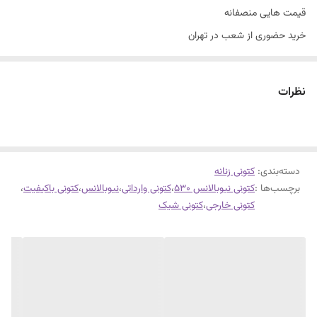
قیمت هایی منصفانه
خرید حضوری از شعب در تهران
سایزبندی با توجه به راهنمای سایز
کتونی نیوبالانس ۵۳۰
نظرات
قالب کار کوچک است
اگر سایز پاتون بین ۳۸ تا ۳۹ هست سایز ۳۹ را انتخاب کنین.
سبک طبی
دسته‌بندی
:
قابل شستشو
کتونی زنانه
برچسب‌ها :
کتونی نیوبالانس ۵۳۰
،
کتونی وارداتی
،
نیوبالانس
،
کتونی باکیفیت
،
فوق العاده شیک و راحت .
کتونی خارجی
،
کتونی شیک