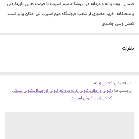
صندل ، بوت زنانه و مردانه در فروشگاه میم اسپرت با قیمت هایی باورنکردنی
و منصفانه. خرید حضوری از شعب فروشگاه میم اسپرت نیز امکان پذیر است.
کفش ونس جابندی
کیفیت درجه یک
زیره طبی و راحت
نظرات
سایزبندی 37 تا 40
دسته‌بندی
:
کتونی زنانه
برچسب‌ها :
کتونی وارداتی
،
کتونی زنانه مردانه
،
کتونی اورجینال
،
کتونی شیک
،
کتونی اصل
،
کتونی اسپرت