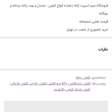
فروشگاه میم اسپرت ارائه دهنده انواع کتونی ، صندل و بوت زنانه مردانه و
بچگانه
قیمت هایی منصفانه
خرید حضوری از شعب در تهران
سایزبندی با توجه به راهنمای سایز
کتونی نیوبالانس ۵۳۰
نظرات
سبک طبی
قابل شستشو
فوق العاده شیک و راحت .
دسته‌بندی
:
کتونی زنانه
برچسب‌ها :
کتونی نیوبالانس ۵۳۰
،
نیوبالانس
،
کتونی خارجی
،
کتونی وارداتی
،
کتونی شیک
،
کتونی باکیفیت