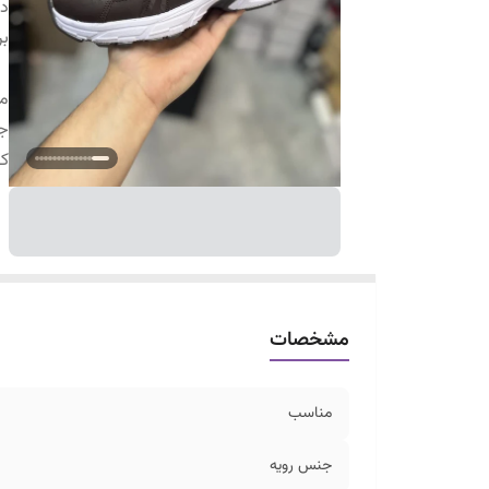
دس
بر
م
ج
ک
مشخصات
مناسب
جنس رویه