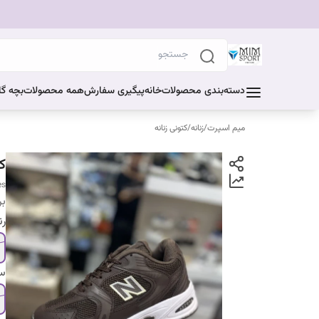
دسته‌بندی محصولات
خانه
پیگیری سفارش
همه محصولات
بچه گا
میم اسپرت
/
زنانه
/
کتونی زنانه
کف
es
بر
ر
سا