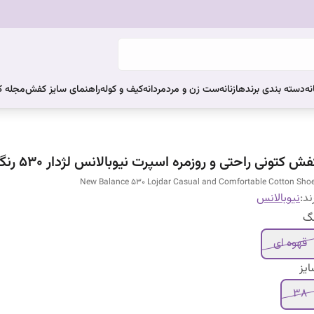
نه
دسته بندی برندها
زنانه
ست زن و مرد
مردانه
کیف و کوله
راهنمای سایز کفش
مجله 
ش کتونی راحتی و روزمره اسپرت نیوبالانس لژدار ۵۳۰ رنگ بعدی
New Balance 530 Lojdar Casual and Comfortable Cotton Sho
ند:
نیوبالانس
نگ
قهوه ای
یز
۳۸