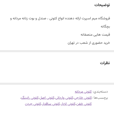
توضیحات
فروشگاه میم اسپرت ارائه دهنده انواع کتونی ، صندل و بوت زنانه مردانه و
بچگانه
قیمت هایی منصفانه
خرید حضوری از شعب در تهران
سایزبندی با توجه به راهنمای سایز
جردن ساقدار مردانه
نظرات
سایز۴۱تا۴۴
زیره و رویه وارداتی کفی طبی قابل شستشو دوردوخت و داخل دوخت
فوق العاده شیک و راحت
دسته‌بندی
:
کتونی مردانه
برچسب‌ها :
کتونی خارجی
،
کتونی وارداتی
،
کتونی اصل
،
کتونی رانینگ
،
کتونی خفن
،
کتونی لژدار
،
کتونی ساقدار
،
کتونی جردن