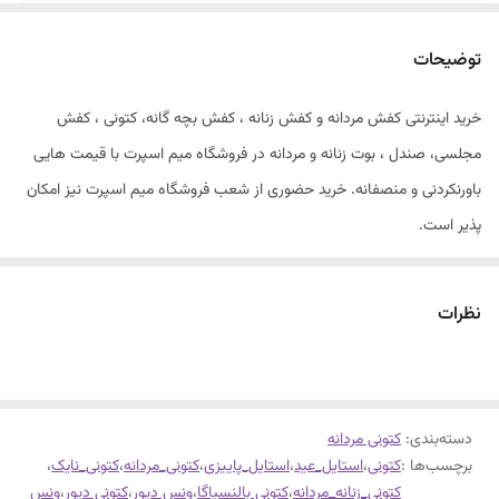
توضیحات
خرید اینترنتی کفش مردانه و کفش زنانه ، کفش بچه گانه، کتونی ، کفش
مجلسی، صندل ، بوت زنانه و مردانه در فروشگاه میم اسپرت با قیمت هایی
باورنکردنی و منصفانه. خرید حضوری از شعب فروشگاه میم اسپرت نیز امکان
پذیر است.
ونس دیور
سایز۴۰تا۴۴
نظرات
جنس رویه فوم درجه یک
دوردوخت و داخل دوخت قابل شستشو
جنس فوق العاده با کیفیت و با ضمانت
دسته‌بندی
:
کتونی مردانه
مخصوص پیاده روی و رانینگ
برچسب‌ها :
کتونی
،
استایل_عید
،
استایل_پاییزی
،
کتونی_مردانه
،
کتونی_نایک
،
کتونی_زنانه_مردانه
،
کتونی بالنسیاگا
،
ونس دیور
،
کتونی دیور
،
ونس