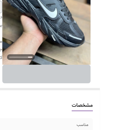
دس
بر
م
ج
ک
مشخصات
مناسب