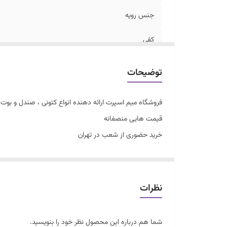
جنس رویه
کفی
توضیحات
فروشگاه میم اسپرت ارائه دهنده انواع کتونی ، صندل و بوت زن
قیمت هایی منصفانه
خرید حضوری از شعب در تهران
سایزبندی با توجه به راهنمای سایز
کتونی نایک v2k مردانه
فوق العاده شیک و راحت
نظرات
سایز۴۱تا۴۴
کفی طبی زیره چند تیکه قابل شستشو
شما هم درباره این محصول نظر خود را بنویسید.