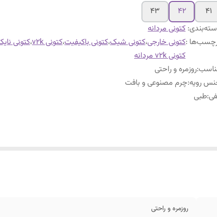
۴۳
۴۲
۴۱
ته‌بندی
:
کتونی مردانه
چسب‌ها :
کتونی خارجی
،
کتونی شیک
،
کتونی باکیفیت
،
کتونی v2k
،
کتونی نایک
کتونی v2k مردانه
ناسب
:
روزمره و راحتی
نس رویه
:
چرم مصنوعی و بافت
فی
:
طبی
روزمره و راحتی