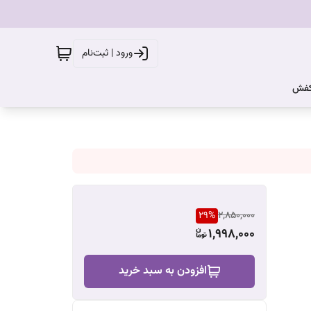
ورود | ثبت‌نام
کفش
29
%
2,850,000
1,998,000
افزودن به سبد خرید