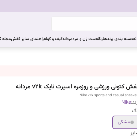
نه
دسته بندی برندها
زنانه
ست زن و مرد
مردانه
کیف و کوله
راهنمای سایز کفش
مجله 
ش کتونی ورزشی و روزمره اسپرت نایک v2k مردانه
Nike v2k sports and casual sneake
ند:
Nike
نگ
مشکی
یز