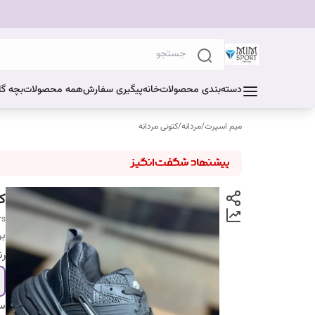
دسته‌بندی محصولات
خانه
پیگیری سفارش
همه محصولات
بچه گا
میم اسپرت
/
مردانه
/
کتونی مردانه
کف
rs
بر
ر
سا