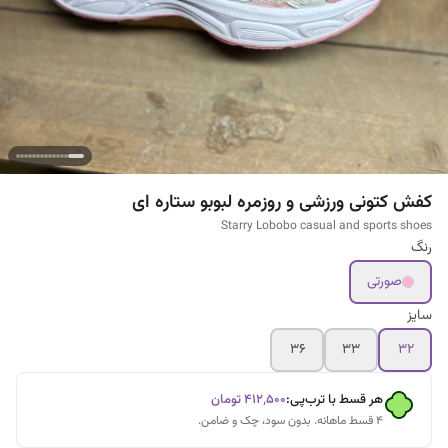
کفش کتونی ورزشی و روزمره لبوبو ستاره ای
Starry Lobobo casual and sports shoes
رنگ
صورتی
سایز
۳۶
۳۳
۳۲
هر قسط با ترب‌پی:
۴۱۲٬۵۰۰
تومان
۴ قسط ماهانه. بدون سود، چک و ضامن.