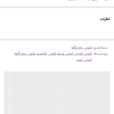
سایزبندی با توجه به راهنمای سایز
کتونی لبوبو ستاره ای
نظرات
چسبی و بندی
علامت لبوبو را هم میتوانید جدا کنید
سبک طبی
دسته‌بندی
:
فوق العاده شیک و راحت .
کتونی بچه گانه
برچسب‌ها :
کتونی خارجی
،
کتونی شیک
،
کتونی باکیفیت
،
کتونی بچه گانه
،
کتونی لبوبو