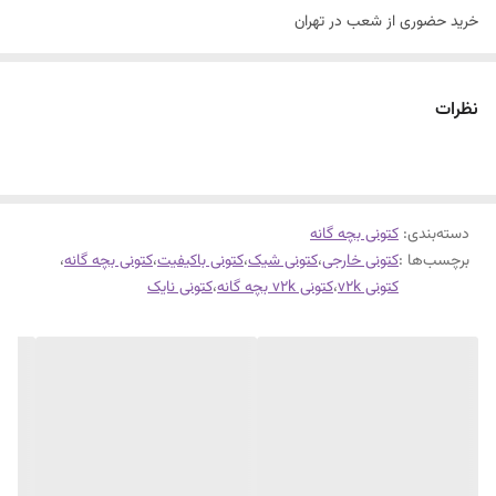
خرید حضوری از شعب در تهران
سایزبندی با توجه به راهنمای سایز
کتونی نایک v2k
نظرات
سبک طبی
فوق العاده شیک و راحت .
دسته‌بندی
:
کتونی بچه گانه
برچسب‌ها :
کتونی خارجی
،
کتونی شیک
،
کتونی باکیفیت
،
کتونی بچه گانه
،
کتونی v2k
،
کتونی v2k بچه گانه
،
کتونی نایک