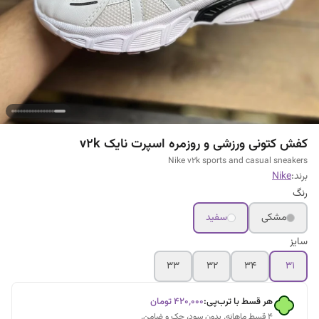
کفش کتونی ورزشی و روزمره اسپرت نایک v2k
Nike v2k sports and casual sneakers
برند:
Nike
رنگ
مشکی
سفید
سایز
۳۳
۳۲
۳۴
۳۱
هر قسط با ترب‌پی:
۴۲۰٬۰۰۰
تومان
۴ قسط ماهانه. بدون سود، چک و ضامن.