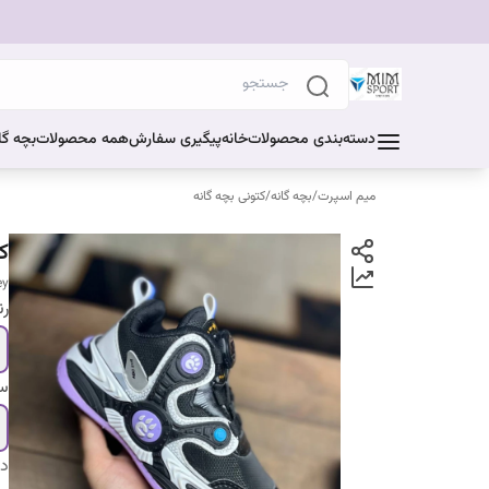
دسته‌بندی محصولات
خانه
پیگیری سفارش
همه محصولات
بچه گا
میم اسپرت
/
بچه گانه
/
کتونی بچه گانه
ک
ey
ر
سا
دس