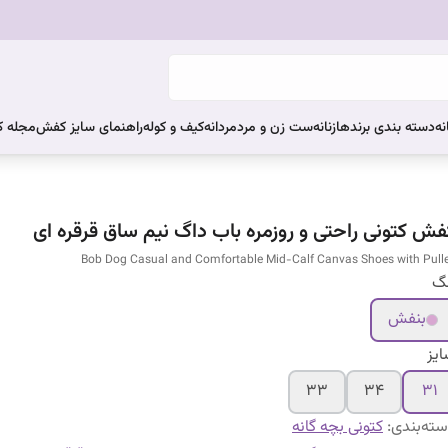
نه
دسته بندی برندها
زنانه
ست زن و مرد
مردانه
کیف و کوله
راهنمای سایز کفش
مجله 
فش کتونی راحتی و روزمره باب داگ نیم ساق قرقره ای
Bob Dog Casual and Comfortable Mid-Calf Canvas Shoes with Pull
نگ
بنفش
یز
۳۳
۳۴
۳۱
ته‌بندی
:
کتونی بچه گانه