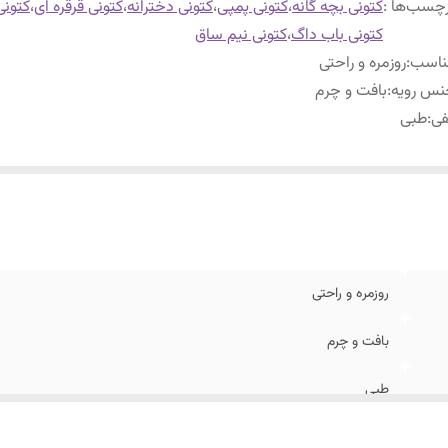
چسب‌ها :
کتونی بچه گانه
،
کتونی پمپی
،
کتونی دخترانه
،
کتونی قرقره ای
،
کتونی
کتونی باب داگ
،
کتونی نیم ساق
ناسب
:
روزمره و راحتی
نس رویه
:
بافت و چرم
فی
:
طبی
روزمره و راحتی
بافت و چرم
طبی