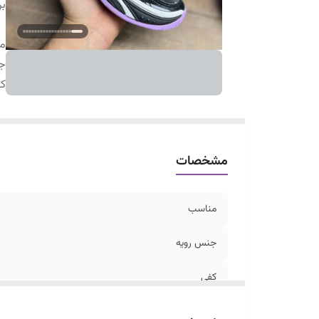
بر
م
ج
ک
مشخصات
مناسب
جنس رویه
کفی