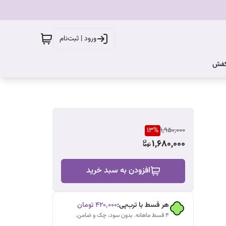
ورود | ثبت‌نام
کفش
13
%
1,950,000
1,680,000
افزودن به سبد خرید
هر قسط با ترب‌پی:
۴۲۰٬۰۰۰
تومان
۴ قسط ماهانه. بدون سود، چک و ضامن.