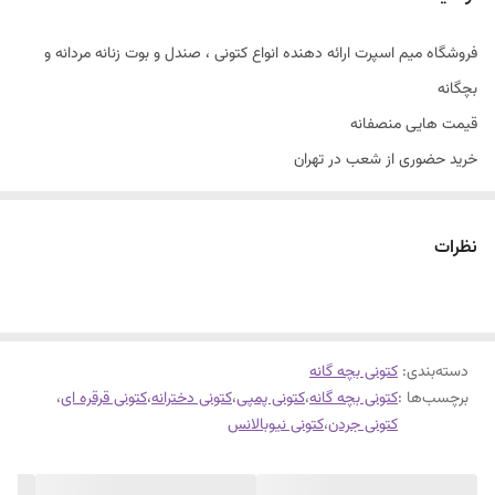
فروشگاه میم اسپرت ارائه دهنده انواع کتونی ، صندل و بوت زنانه مردانه و
بچگانه
قیمت هایی منصفانه
خرید حضوری از شعب در تهران
سایزبندی با توجه به راهنمای سایز
کتونی نیوبالانس آراد
نظرات
سایزبندی ۳۱ تا ۳۵
سبک طبی تنفس پذیر
فوق العاده شیک و راحت
دسته‌بندی
:
کتونی بچه گانه
برچسب‌ها :
کتونی بچه گانه
،
کتونی پمپی
،
کتونی دخترانه
،
کتونی قرقره ای
،
کتونی جردن
،
کتونی نیوبالانس