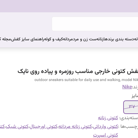
نه
دسته بندی برندها
زنانه
ست زن و مرد
مردانه
کیف و کوله
راهنمای سایز کفش
مجله 
فش کتونی خارجی مناسب روزمره و پیاده روی نایک
outdoor sneakers suitable for daily use and walking, model Ni
ند:
Nike
یز
۳۷
ته‌بندی
:
کتونی زنانه
چسب‌ها :
کتونی وارداتی
،
کتونی زنانه مردانه
،
کتونی اورجینال
،
کتونی شیک
،
کتو
کتونی اسپرت