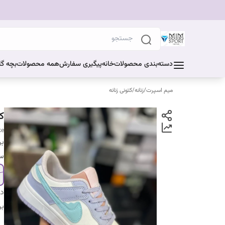
دسته‌بندی محصولات
خانه
پیگیری سفارش
همه محصولات
بچه گا
میم اسپرت
/
زنانه
/
کتونی زنانه
ک
ke
بر
سا
دس
بر