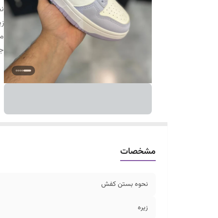
ن
زی
م
ج
مشخصات
نحوه بستن کفش
زیره