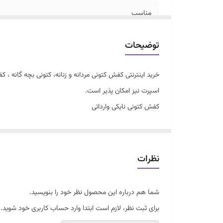
مناسب
جنس رویه
توضیحات
خرید اینترنتی کفش کتونی مردانه و زنانه، کتونی بچه گانه
اسپرت نیز امکان پذیر است.
کفش کتونی نایکی وارداتی
کیفیت درجه یک با ضمانت
زیره طبی و راحت
دور دوخت و کف دوخت
نظرات
قابل شستشو
سایزبندی 37 تا 41
شما هم درباره این محصول نظر خود را بنویسید.
برای ثبت نظر، لازم است ابتدا وارد حساب کاربری خود شوید.