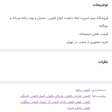
توضیحات
فروشگاه میم اسپرت ارائه دهنده انواع کتونی ، صندل و بوت زنانه مردانه و
بچگانه
قیمت هایی منصفانه
خرید حضوری از شعب در تهران
سایزبندی با توجه به راهنمای سایز
کتونی نایک جردن پاریس وارداتی
نظرات
مناسب روزمره
سایزبندی ۳۷ تا ۴۱
فوق العاده شیک و راحت
دسته‌بندی
:
کتونی زنانه
برچسب‌ها :
کتونی خارجی
،
کتونی وارداتی
،
کتونی اصل
،
کتونی رانینگ
،
کتونی خفن
،
کتونی لژدار
،
کتونی آل استار
،
کتونی ساقدار
،
کتونی نایک جردن