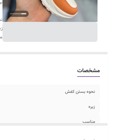
بر
ن
زی
م
مشخصات
نحوه بستن کفش
زیره
مناسب