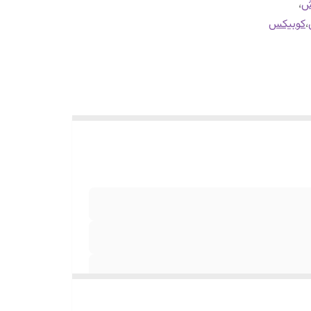
ش
،
،
کوبیکس