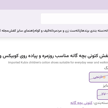
نه
دسته بندی برندها
زنانه
ست زن و مرد
مردانه
کیف و کوله
راهنمای سایز کفش
مجله 
فش کتونی بچه گانه مناسب روزمره و پیاده روی کوبیکس وا
Imported Kubix children's cotton shoes suitable for everyday wear and walki
نگ
نارنجی
یز
۲۷
ته‌بندی
:
کتونی بچه گانه