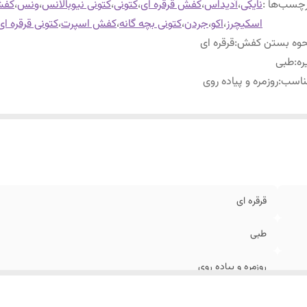
چسب‌ها :
نایکی
،
آدیداس
،
کفش قرقره ای
،
کتونی
،
کتونی نیوبالانس
،
ونس
،
کف
اسکیچرز
،
اکو
،
جردن
،
کتونی بچه گانه
،
کفش اسپرت
،
کتونی قرقره ای
حوه بستن کفش
:
قرقره ای
ره
:
طبی
ناسب
:
روزمره و پیاده روی
قرقره ای
طبی
روزمره و پیاده روی