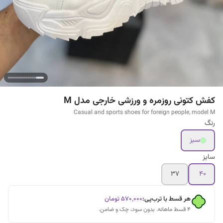
کفش کتونی روزمره و ورزشی خارجی مدل M
Casual and sports shoes for foreign people, model M
رنگ
سبز
سایز
۳۷
۴۰
هر قسط با ترب‌پی:
۵۷۰٬۰۰۰
تومان
۴ قسط ماهانه. بدون سود، چک و ضامن.