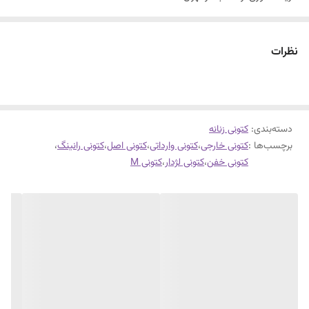
سایزبندی با توجه به راهنمای سایز
کتونی ساده فشیون
نظرات
مناسب روزمره
سایزبندی ۳۷ تا ۴۰
فوق العاده شیک و راحت
دسته‌بندی
:
کتونی زنانه
برچسب‌ها :
کتونی خارجی
،
کتونی وارداتی
،
کتونی اصل
،
کتونی رانینگ
،
کتونی خفن
،
کتونی لژدار
،
کتونی M