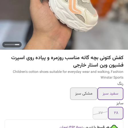
کفش کتونی بچه گانه مناسب روزمره و پیاده روی اسپرت
فشیون وین استار خارجی
Children's cotton shoes suitable for everyday wear and walking, Fashion
Winstar Sports
رنگ
سفید سبز
مشکی سبز
سایز
۲۷
۲۸
هر قسط با ترب‌پی:
۴۶۲٬۵۰۰
تومان