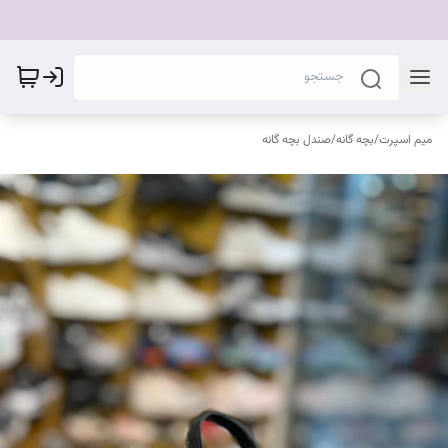
میم اسپرت
/
بچه گانه
/
صندل بچه گانه