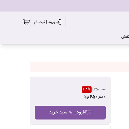
ورود | ثبت‌نام
کفش
48
%
1,250,000
650,000
افزودن به سبد خرید