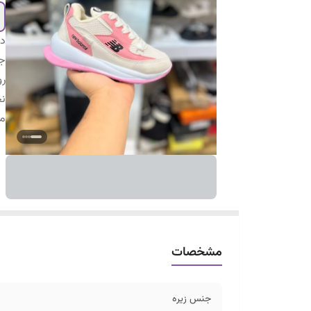
دس
جن
ر
ن
م
مشخصات
جنس زیره