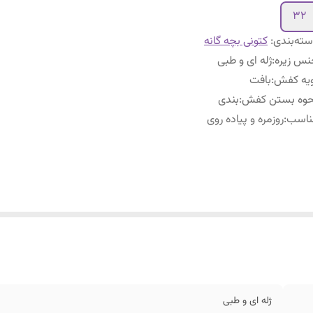
۳۲
ته‌بندی
:
کتونی بچه گانه
س زیره
:
ژله ای و طبی
ویه کفش
:
بافت
حوه بستن کفش
:
بندی
ناسب
:
روزمره و پیاده روی
ژله ای و طبی