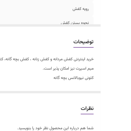
رویه کفش
نحوه بستن کفش
مناسب
توضیحات
خرید اینترنتی کفش مردانه و کفش زنانه ، کفش بچه گانه، 
میم اسپرت نیز امکان پذیر است.
کتونی نیوبالانس بچه گانه
در ۴ رنگ متنوع
سایزبندی ۳۲ تا ۳۶
زیره ژله ای و قابل انعطاف
نظرات
نحوه بستن کفش بندی
شما هم درباره این محصول نظر خود را بنویسید.