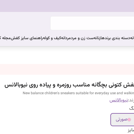
نه
دسته بندی برندها
زنانه
ست زن و مرد
مردانه
کیف و کوله
راهنمای سایز کفش
مجله 
فش کتونی بچگانه مناسب روزمره و پیاده روی نیوبالانس
New balance children's sneakers suitable for everyday use and walki
ند:
نیوبالانس
نگ
صورتی
یز