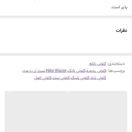
پذیر است.
کفی و زیره کار طبی می باشد.
فوق العاده سبک و راحت
نظرات
دور دوخت و کف دوخت است.
قابل شستشو
جنس فوق العاده با کیفیت و با ضمانت
دسته‌بندی
:
کتونی زنانه
برچسب‌ها :
کتونی روزمره
،
کتونی نایک
،
Nike Blazer
،
ست زن و مرد
،
کتونی ترند
،
کتونی شیک
،
کتونی ست
،
کتونی اصل