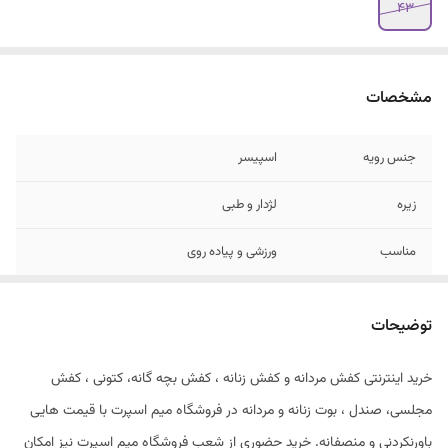
43
مشخصات
جنس رویه
اسپیسر
زیره
لژدار و طبی
مناسب
ورزشی و پیاده روی
نحوه بستن کفش
بندی
توضیحات
خرید اینترنتی کفش مردانه و کفش زنانه ، کفش بچه گانه، کتونی ، کفش
مجلسی، صندل ، بوت زنانه و مردانه در فروشگاه میم اسپرت با قیمت هایی
باورنکردنی و منصفانه. خرید حضوری از شعب فروشگاه میم اسپرت نیز امکان