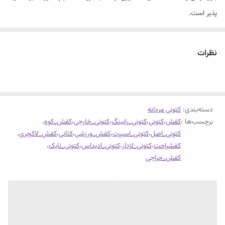
پذیر است.
نظرات
دسته‌بندی
:
کتونی مردانه
برچسب‌ها :
کفش
،
کتونی
،
کتونی_رانینگ
،
کتونی_خارجی
،
کفش_کوه
،
کتونی_اصل
،
کتونی_اسپرت
،
کفش_ورزشی
،
کتانی
،
کفش_لاکچری
،
کفشراحت
،
کتونی_لژدار
،
کتونی_ادیداس
،
کتونی_نایک
،
کفش_حراجی