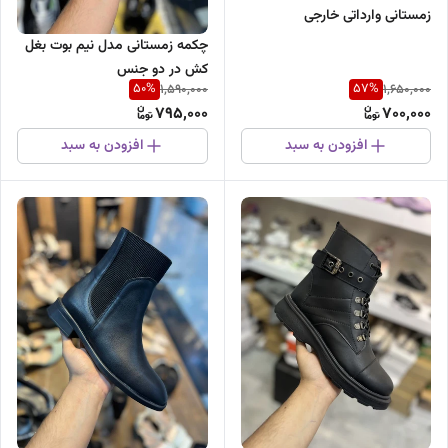
زمستانی وارداتی خارجی
چکمه زمستانی مدل نیم بوت بغل
کش در دو جنس
50
%
57
%
1,590,000
1,650,000
795,000
700,000
افزودن به سبد
افزودن به سبد