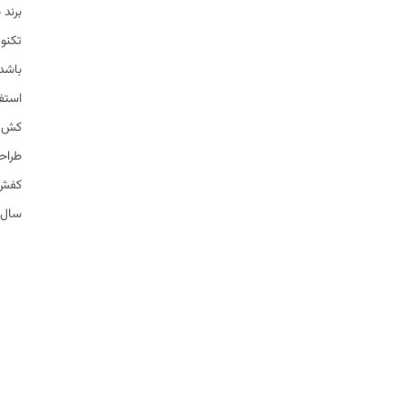
برند
تکنول
باشد.
کش د
طراحی
کفش 
سال 