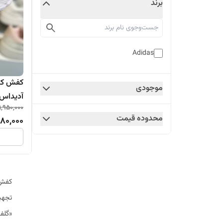
برند
Adidas
کفش کتو
موجودی
آدیداس 
1,950,000
محدوده قیمت
480,000
تجهیز
«گلف 